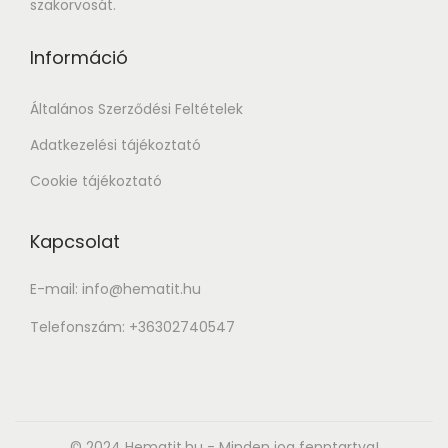
szakorvosát.
Információ
Általános Szerződési Feltételek
Adatkezelési tájékoztató
Cookie tájékoztató
Kapcsolat
E-mail: info@hematit.hu
Telefonszám: +36302740547
© 2024 Hematit.hu - Minden jog fenntartva!