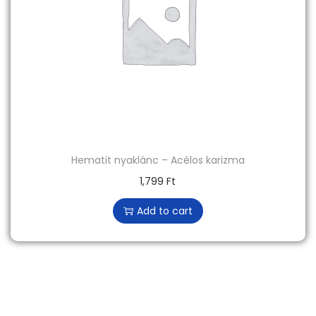
Hematit nyaklánc – Acélos karizma
1,799
Ft
Add to cart