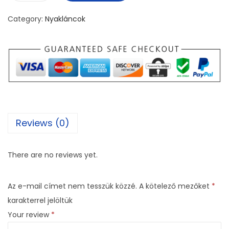
e
Category:
Nyakláncok
m
a
t
i
t
n
y
Reviews (0)
a
k
l
There are no reviews yet.
á
n
Az e-mail címet nem tesszük közzé.
A kötelező mezőket
*
c
karakterrel jelöltük
-
Your review
*
S