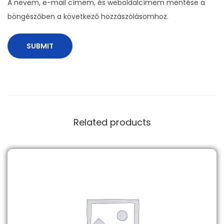
A nevem, e-mail címem, és weboldalcímem mentése a
i
böngészőben a következő hozzászólásomhoz.
t
y
Related products