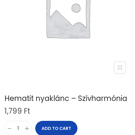
t
t
i
o
n
Hematit nyaklánc – Szívharmónia
1,799
Ft
ADD TO CART
H