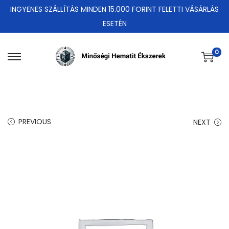
INGYENES SZÁLLÍTÁS MINDEN 15.000 FORINT FELETTI VÁSÁRLÁS
ESETÉN
0
S
S
k
k
i
i
p
p
t
t
PREVIOUS
NEXT
o
o
n
c
a
o
v
n
i
t
g
e
a
n