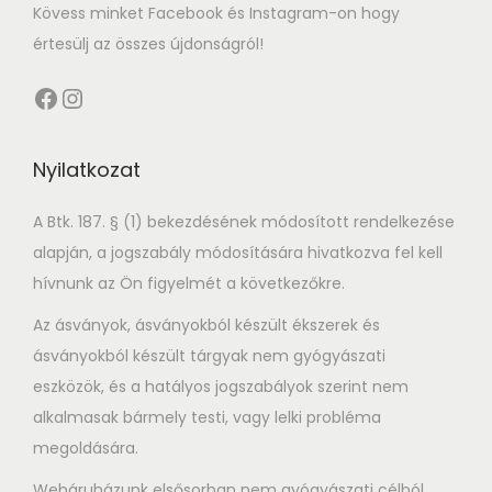
t
t
Kövess minket Facebook és Instagram-on hogy
i
értesülj az összes újdonságról!
o
Facebook
Instagram
n
Nyilatkozat
A Btk. 187. § (1) bekezdésének módosított rendelkezése
alapján, a jogszabály módosítására hivatkozva fel kell
hívnunk az Ön figyelmét a következőkre.
Az ásványok, ásványokból készült ékszerek és
ásványokból készült tárgyak nem gyógyászati
eszközök, és a hatályos jogszabályok szerint nem
alkalmasak bármely testi, vagy lelki probléma
megoldására.
Webáruházunk elsősorban nem gyógyászati célból