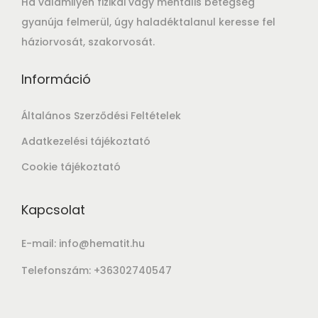
Ha valamilyen fizikai vagy mentális betegség
gyanúja felmerül, úgy haladéktalanul keresse fel
háziorvosát, szakorvosát.
Információ
Általános Szerződési Feltételek
Adatkezelési tájékoztató
Cookie tájékoztató
Kapcsolat
E-mail: info@hematit.hu
Telefonszám: +36302740547