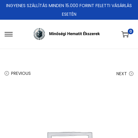
INGYENES SZÁLLÍTÁS MINDEN 15.000 FORINT FELETTI VÁSÁRLÁS
ESETÉN
0
S
S
k
k
i
i
p
p
t
t
PREVIOUS
NEXT
o
o
n
c
a
o
v
n
i
t
g
e
a
n