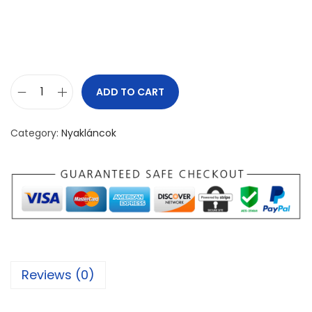
ADD TO CART
H
e
Category:
Nyakláncok
m
a
t
i
t
n
y
Reviews (0)
a
k