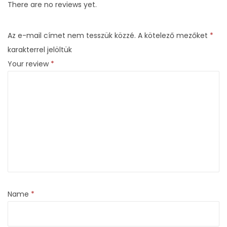
l
There are no reviews yet.
á
n
Az e-mail címet nem tesszük közzé.
A kötelező mezőket
*
c
karakterrel jelöltük
-
Your review
*
A
c
é
l
o
s
k
a
r
Name
*
i
z