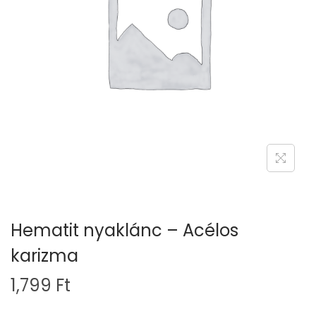
t
t
i
o
n
Hematit nyaklánc – Acélos
karizma
1,799
Ft