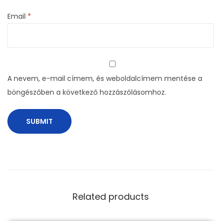
m
a
Email
*
q
u
a
n
A nevem, e-mail címem, és weboldalcímem mentése a
t
böngészőben a következő hozzászólásomhoz.
i
t
y
Related products