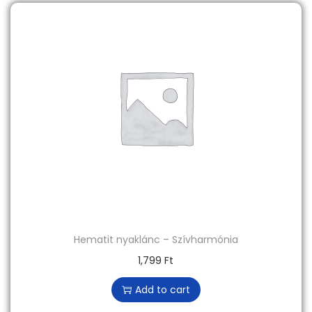
Hematit nyaklánc – Szívharmónia
1,799
Ft
Add to cart