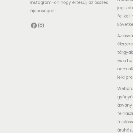
Instagram-on hogy értesülj az összes
i
jogszab
újdonságról!
o
fel kel
n
Facebook
Instagram
követke
Az ásvá
ékszere
tárgyak
és a ha
nem alk
lelki p
Webáru
gyógyás
ásvány 
felhasz
felelős
áruházu