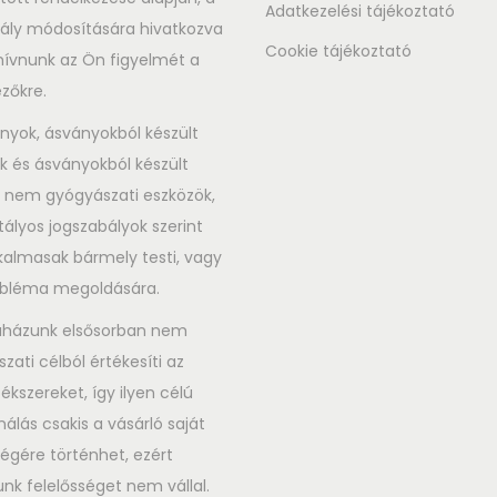
Adatkezelési tájékoztató
ály módosítására hivatkozva
Cookie tájékoztató
l hívnunk az Ön figyelmét a
zőkre.
nyok, ásványokból készült
k és ásványokból készült
 nem gyógyászati eszközök,
tályos jogszabályok szerint
almasak bármely testi, vagy
robléma megoldására.
házunk elsősorban nem
zati célból értékesíti az
ékszereket, így ilyen célú
nálás csakis a vásárló saját
ségére történhet, ezért
nk felelősséget nem vállal.