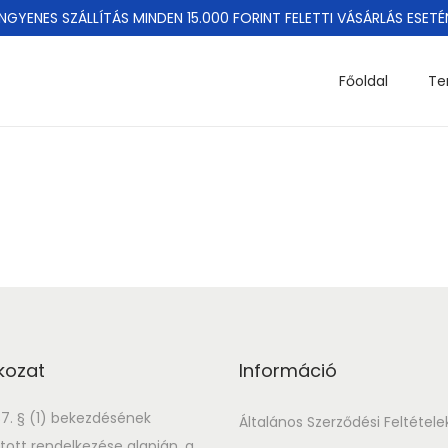
INGYENES SZÁLLÍTÁS MINDEN 15.000 FORINT FELETTI VÁSÁRLÁS ESETÉ
Főoldal
Te
kozat
Információ
187. § (1) bekezdésének
Általános Szerződési Feltétele
ott rendelkezése alapján, a