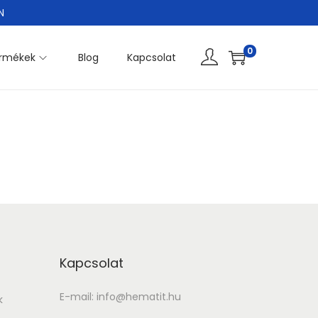
N
0
rmékek
Blog
Kapcsolat
Kapcsolat
E-mail: info@hematit.hu
k