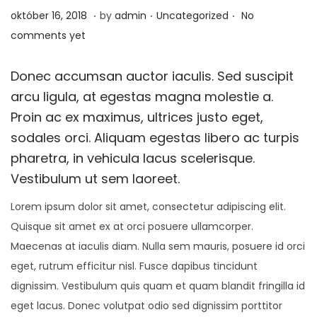
t
t
.
.
.
P
j
P
október 16, 2018
by
admin
Uncategorized
No
i
o
a
o
comments yet
o
s
n
s
n
t
u
t
Donec accumsan auctor iaculis. Sed suscipit
e
á
e
arcu ligula, at egestas magna molestie a.
d
r
d
Proin ac ex maximus, ultrices justo eget,
o
2
i
sodales orci. Aliquam egestas libero ac turpis
n
4
n
pharetra, in vehicula lacus scelerisque.
,
Vestibulum ut sem laoreet.
2
Lorem ipsum dolor sit amet, consectetur adipiscing elit.
0
Quisque sit amet ex at orci posuere ullamcorper.
2
Maecenas at iaculis diam. Nulla sem mauris, posuere id orci
4
eget, rutrum efficitur nisl. Fusce dapibus tincidunt
dignissim. Vestibulum quis quam et quam blandit fringilla id
eget lacus. Donec volutpat odio sed dignissim porttitor