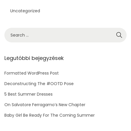
Uncategorized
S
e
a
r
Legutóbbi bejegyzések
c
h
Formatted WordPress Post
f
Deconstructing The #OOTD Pose
o
5 Best Summer Dresses
r
On Salvatore Ferragamo’s New Chapter
:
Baby Girl Be Ready For The Coming Summer