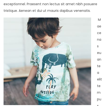
exceptionnel. Praesent non lectus sit amet nibh posuere
tristique. Aenean et dui ut mauris dapibus venenatis.
M
ae
ce
na
s
eu
an
te
a
elit
te
m
pu
s