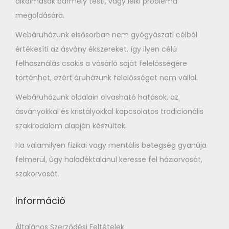
alkalmasak bármely testi, vagy lelki probléma
megoldására.
Webáruházunk elsősorban nem gyógyászati célból
értékesíti az ásvány ékszereket, így ilyen célú
felhasználás csakis a vásárló saját felelősségére
történhet, ezért áruházunk felelősséget nem vállal.
Webáruházunk oldalain olvasható hatások, az
ásványokkal és kristályokkal kapcsolatos tradicionális
szakirodalom alapján készültek.
Ha valamilyen fizikai vagy mentális betegség gyanúja
felmerül, úgy haladéktalanul keresse fel háziorvosát,
szakorvosát.
Információ
Általános Szerződési Feltételek