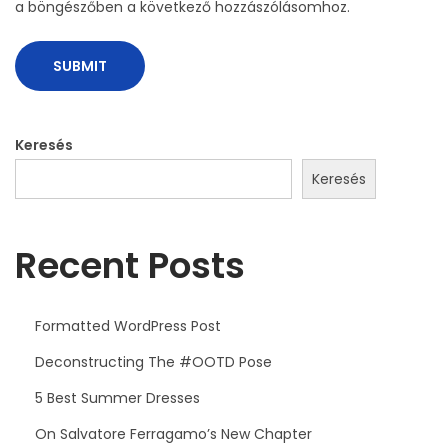
r
a böngészőben a következő hozzászólásomhoz.
i
v
e
d
T
Keresés
o
Keresés
M
i
Recent Posts
i
n
i
Formatted WordPress Post
Deconstructing The #OOTD Pose
5 Best Summer Dresses
On Salvatore Ferragamo’s New Chapter