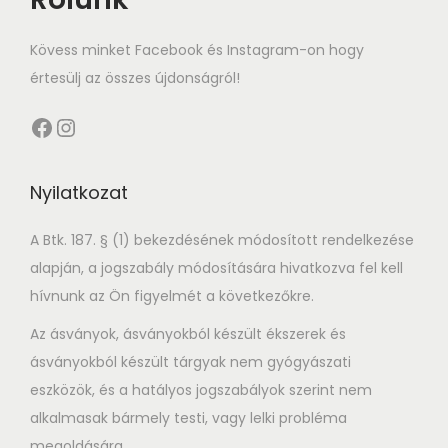
t
t
i
Kövess minket Facebook és Instagram-on hogy
o
értesülj az összes újdonságról!
n
Facebook
Instagram
Nyilatkozat
A Btk. 187. § (1) bekezdésének módosított rendelkezése
alapján, a jogszabály módosítására hivatkozva fel kell
hívnunk az Ön figyelmét a következőkre.
Az ásványok, ásványokból készült ékszerek és
ásványokból készült tárgyak nem gyógyászati
eszközök, és a hatályos jogszabályok szerint nem
alkalmasak bármely testi, vagy lelki probléma
megoldására.